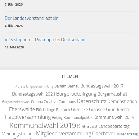
7. JUNI 2026
Der Landesvorstand lädt ein:
4. JUNI 2026
VDS stoppen – Piratenpartei Deutschland
18. MAI 2026
THEMEN
Bundestagswahl 2017
Barnim
Bernau
Aufstellungsversammlung
Bürgerbeteiligung
Bundestagswahl 2021
Bürgerhaushalt
Datenschutz
Demonstration
Corona
Creative Commons
Bürgermeisterwahl
Eberswalde
Glienicke
Gransee
Grundrechte
Flüchtlinge
Freifunk
Hauptversammlung
Kommunalwahl 2014
Kommunalpolitik
Holding
Kommunalwahl 2019
Kreistag
Landesparteitag
Mitgliederversammlung
Oberhavel
Meinungsfreiheit
Onlineparteitag