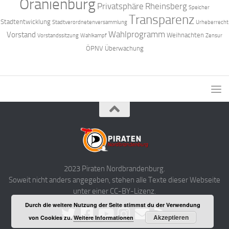
Oranienburg
Privatsphäre
Rheinsberg
Speicher
Transparenz
Stadtentwicklung
Stadtverordnetenversammlung
Urheberrecht
Wahlprogramm
Vorstand
Weihnachten
Vorstandssitzung
Wahlkampf
Zensur
ÖPNV
Überwachung
2023 Piraten Nordbrandenburg.
Soweit nicht anders angegeben, stehen alle Texte dieser Webseite
unter einer CC-BY-Lizenz.
Durch die weitere Nutzung der Seite stimmst du der Verwendung
Akzeptieren
von Cookies zu.
Weitere Informationen