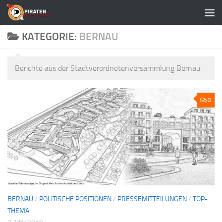
Zum Inhalt springen
KATEGORIE:
BERNAU
Berichte aus der Stadtverordnetenversammlung Bernau.
0
BERNAU
/
POLITISCHE POSITIONEN
/
PRESSEMITTEILUNGEN
/
TOP-
THEMA