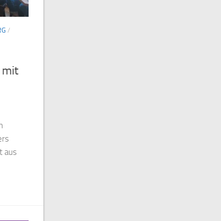
RG
/
 mit
n
ers
t aus