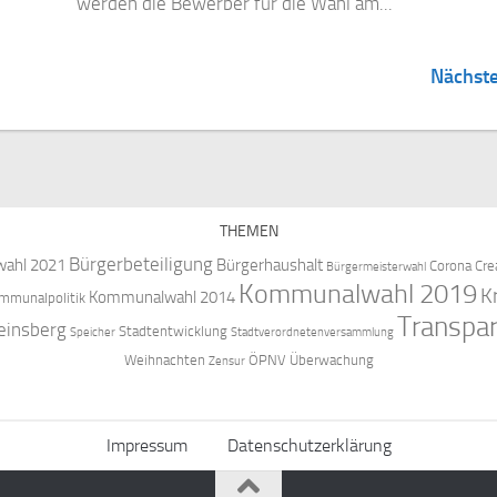
werden die Bewerber für die Wahl am...
Nächste
THEMEN
Bürgerbeteiligung
ahl 2021
Bürgerhaushalt
Corona
Cre
Bürgermeisterwahl
Kommunalwahl 2019
K
Kommunalwahl 2014
mmunalpolitik
Transpa
einsberg
Stadtentwicklung
Speicher
Stadtverordnetenversammlung
Weihnachten
ÖPNV
Überwachung
Zensur
Impressum
Datenschutzerklärung