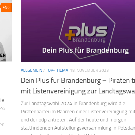
0
ALLGEMEIN
/
TOP-THEMA
18. NOVEMBER 2023
Dein Plus für Brandenburg – Piraten t
mit Listenvereinigung zur Landtagswa
ie
Zur Landtagswahl 2024 in Brandenburg wird die
024
Piratenpartei im Rahmen einer Listenvereinigung mit
und der ödp antreten. Auf der heute und morgen
en
stattfindenden Aufstellungsversammlung in Potsda