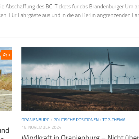
 Oranienburg. Hintergrund ist, dass auf dem Gebiet der Krei
gewiesen werden sollen. Zum einen handelt es sich dabei u
0
ORANIENBURG
/
POLITISCHE POSITIONEN
/
TOP-THEMA
16. NOVEMBER 2024
und
Windkraft in Oranienburg – Nicht über