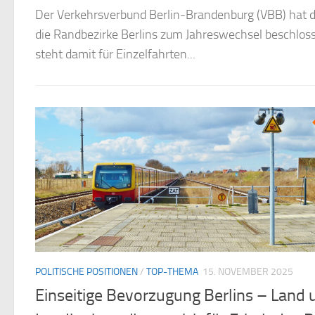
d und
Das Thema Windenergie erhitzt derzeit die Gemüter in
dkreise
zwei Flächen als sogenannte Windenergiegebiete aus
etwa...
POLITISCHE POSITIONEN
/
TOP-THEMA
15. NOVEMBER 2025
Einseitige Bevorzugung Berlins – Land 