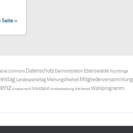
 Seite »
Datenschutz
Eberswalde
Demonstration
ative Commons
Flüchtlinge
reistag
Mitgliederversammlung
Landesparteitag
Meinungsfreiheit
renz
Wahlprogramm
Vorstand
Urheberrecht
Vorstandssitzung
Wahlkampf