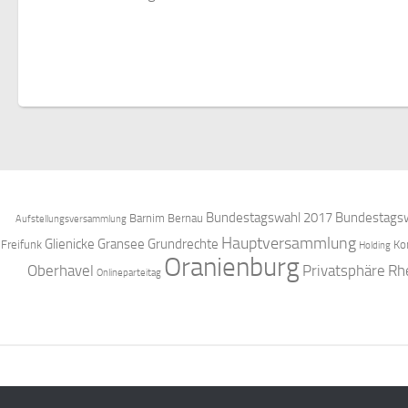
Bundestagswahl 2017
Bundestagsw
Barnim
Bernau
Aufstellungsversammlung
Hauptversammlung
Glienicke
Gransee
Grundrechte
Freifunk
Ko
Holding
Oranienburg
Oberhavel
Privatsphäre
Rh
Onlineparteitag