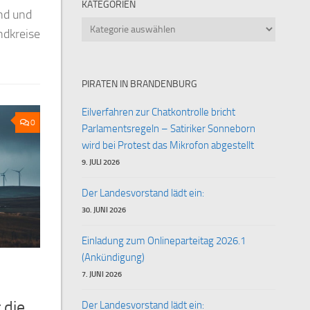
KATEGORIEN
sstadt
Bei den Kommunalwahlen vom 9. Juni 2024 konnten d
Kategorien
m eine
verbessern. Glatte 5.700 Stimmen erhielten die insge
PIRATEN IN BRANDENBURG
Eilverfahren zur Chatkontrolle bricht
0
Parlamentsregeln – Satiriker Sonneborn
wird bei Protest das Mikrofon abgestellt
9. JULI 2026
Der Landesvorstand lädt ein:
30. JUNI 2026
Einladung zum Onlineparteitag 2026.1
(Ankündigung)
7. JUNI 2026
 die
Der Landesvorstand lädt ein: