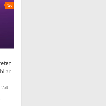
0
reten
hl an
 Volt
m