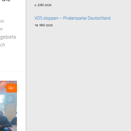
4. JUNI 2026
VDS stoppen – Piratenpartei Deutschland
in
18. MAI 2026
er
egebiete
ich
1