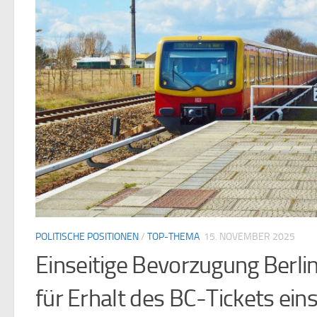
ORANIENBURG
/
POLITISCHE POSITIONEN
/
TOP-THEMA
16. NOV
sich
Windkraft in Oranienburg – N
hinweg!