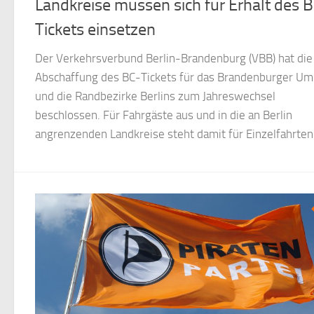
Landkreise müssen sich für Erhalt des 
Tickets einsetzen
Der Verkehrsverbund Berlin-Brandenburg (VBB) hat die
Abschaffung des BC-Tickets für das Brandenburger Um
und die Randbezirke Berlins zum Jahreswechsel
beschlossen. Für Fahrgäste aus und in die an Berlin
angrenzenden Landkreise steht damit für Einzelfahrten.