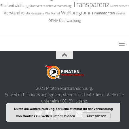
Transparenz
Stadtentwicklung
Stadtverordnetenversammlung
Urheberrecht
Wahlprogramm
Vorstand
Weihnachten
Vorstandssitzung
Wahlkampf
Zensur
ÖPNV
Überwachung
2023 Piraten Nordbrandenburg.
Soweit nicht anders angegeben, stehen alle Texte dieser Webseite
unter einer CC-BY-Lizenz.
Durch die weitere Nutzung der Seite stimmst du der Verwendung
Akzeptieren
von Cookies zu.
Weitere Informationen