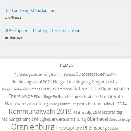
Der Landesvorstand lädt ein:
4. JUNI 2026
VDS stoppen – Piratenpartei Deutschland
18. MAI 2026
THEMEN
Bundestagswahl 2017
Barnim
Bernau
Aufstellungsversammlung
Bürgerbeteiligung
Bundestagswahl 2021
Bürgerhaushalt
Datenschutz
Demonstration
Corona
Creative Commons
Bürgermeisterwahl
Eberswalde
Glienicke
Gransee
Grundrechte
Flüchtlinge
Freifunk
Hauptversammlung
Kommunalwahl 2014
Kommunalpolitik
Holding
Kommunalwahl 2019
Kreistag
Landesparteitag
Mitgliederversammlung
Oberhavel
Meinungsfreiheit
Onlineparteitag
Oranienburg
Privatsphäre
Rheinsberg
Speicher