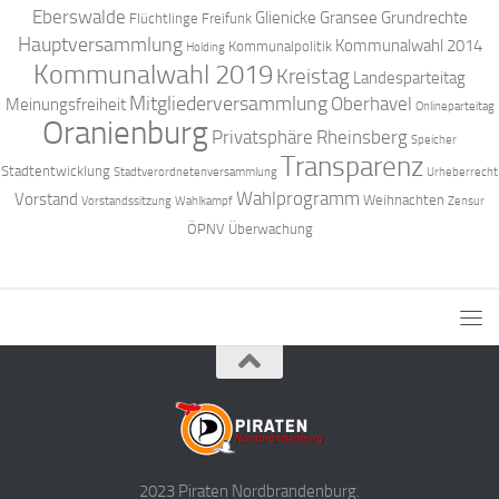
Eberswalde
Glienicke
Gransee
Grundrechte
Flüchtlinge
Freifunk
Hauptversammlung
Kommunalwahl 2014
Kommunalpolitik
Holding
Kommunalwahl 2019
Kreistag
Landesparteitag
Mitgliederversammlung
Oberhavel
Meinungsfreiheit
Onlineparteitag
Oranienburg
Privatsphäre
Rheinsberg
Speicher
Transparenz
Stadtentwicklung
Stadtverordnetenversammlung
Urheberrecht
Wahlprogramm
Vorstand
Weihnachten
Vorstandssitzung
Wahlkampf
Zensur
ÖPNV
Überwachung
2023 Piraten Nordbrandenburg.