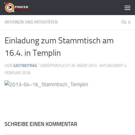
Zum Inhalt springen
AKTIONEN UND AKTIVITÄTEN
0
Einladung zum Stammtisch am
16.4. in Templin
VON
GASTBEITRAG
· VERÖFFENTLICHT
26. MÄRZ 2013
· AKTUALISIERT
4.
FEBRUAR 2018
SCHREIBE EINEN KOMMENTAR