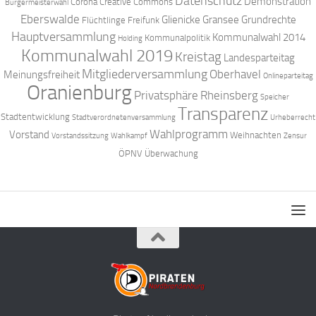
Datenschutz
Demonstration
Corona
Creative Commons
Bürgermeisterwahl
Eberswalde
Glienicke
Gransee
Grundrechte
Flüchtlinge
Freifunk
Hauptversammlung
Kommunalwahl 2014
Kommunalpolitik
Holding
Kommunalwahl 2019
Kreistag
Landesparteitag
Mitgliederversammlung
Oberhavel
Meinungsfreiheit
Onlineparteitag
Oranienburg
Privatsphäre
Rheinsberg
Speicher
Transparenz
Stadtentwicklung
Stadtverordnetenversammlung
Urheberrecht
Wahlprogramm
Vorstand
Weihnachten
Vorstandssitzung
Wahlkampf
Zensur
ÖPNV
Überwachung