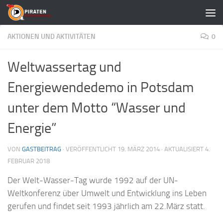
Zum Inhalt springen
AKTIONEN UND AKTIVITÄTEN
0
Weltwassertag und
Energiewendedemo in Potsdam
unter dem Motto “Wasser und
Energie”
VON
GASTBEITRAG
· VERÖFFENTLICHT
19. MÄRZ 2014
· AKTUALISIERT
4.
FEBRUAR 2018
Der Welt-Wasser-Tag wurde 1992 auf der UN-
Weltkonferenz über Umwelt und Entwicklung ins Leben
gerufen und findet seit 1993 jährlich am 22.März statt.