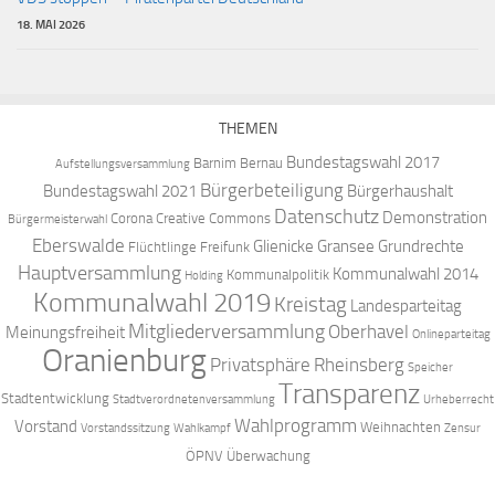
18. MAI 2026
THEMEN
Bundestagswahl 2017
Barnim
Bernau
Aufstellungsversammlung
Bürgerbeteiligung
Bundestagswahl 2021
Bürgerhaushalt
Datenschutz
Demonstration
Corona
Creative Commons
Bürgermeisterwahl
Eberswalde
Glienicke
Gransee
Grundrechte
Flüchtlinge
Freifunk
Hauptversammlung
Kommunalwahl 2014
Kommunalpolitik
Holding
Kommunalwahl 2019
Kreistag
Landesparteitag
Mitgliederversammlung
Oberhavel
Meinungsfreiheit
Onlineparteitag
Oranienburg
Privatsphäre
Rheinsberg
Speicher
Transparenz
Stadtentwicklung
Stadtverordnetenversammlung
Urheberrecht
Wahlprogramm
Vorstand
Weihnachten
Vorstandssitzung
Wahlkampf
Zensur
ÖPNV
Überwachung