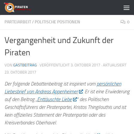
Zum Inhalt springen
PARTEIARBEIT
/
POLITISCHE POSITIONEN
0
Vergangenheit und Zukunft der
Piraten
VON
GASTBEITRAG
· VERÖFFENTLICHT
3. OKTOBER 2017
· AKTUALISIERT
23. OKTOBER 2017
Der folgende Debattenbeitrag ist inspiriert vom
persönlichen
Liebesbrief von Andreas Appenheimer
. Er ist eine Erwiederung
auf den Beitrag „
Enttäuschte Liebe
“ des Politischen
Geschäftsführers der Piratenpartei, Kristos Thingilouthis und ist
kein offizielles Statement der Piratenpartei oder des
Kreisverbandes Oberhavel.