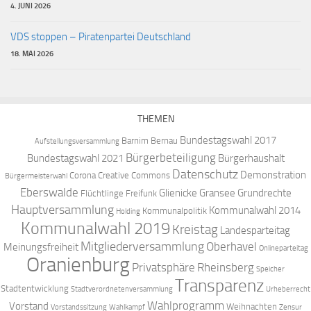
4. JUNI 2026
VDS stoppen – Piratenpartei Deutschland
18. MAI 2026
THEMEN
Bundestagswahl 2017
Barnim
Bernau
Aufstellungsversammlung
Bürgerbeteiligung
Bundestagswahl 2021
Bürgerhaushalt
Datenschutz
Demonstration
Corona
Creative Commons
Bürgermeisterwahl
Eberswalde
Glienicke
Gransee
Grundrechte
Flüchtlinge
Freifunk
Hauptversammlung
Kommunalwahl 2014
Kommunalpolitik
Holding
Kommunalwahl 2019
Kreistag
Landesparteitag
Mitgliederversammlung
Oberhavel
Meinungsfreiheit
Onlineparteitag
Oranienburg
Privatsphäre
Rheinsberg
Speicher
Transparenz
Stadtentwicklung
Stadtverordnetenversammlung
Urheberrecht
Wahlprogramm
Vorstand
Weihnachten
Vorstandssitzung
Wahlkampf
Zensur