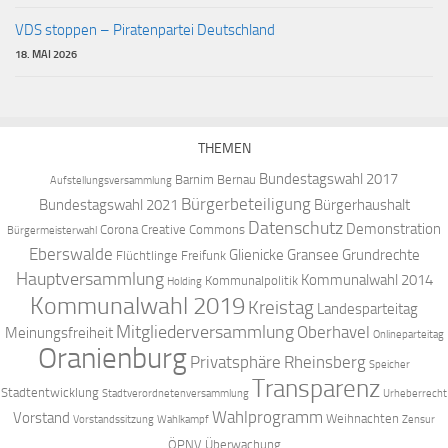
VDS stoppen – Piratenpartei Deutschland
18. MAI 2026
THEMEN
Bundestagswahl 2017
Barnim
Bernau
Aufstellungsversammlung
Bürgerbeteiligung
Bundestagswahl 2021
Bürgerhaushalt
Datenschutz
Demonstration
Corona
Creative Commons
Bürgermeisterwahl
Eberswalde
Glienicke
Gransee
Grundrechte
Flüchtlinge
Freifunk
Hauptversammlung
Kommunalwahl 2014
Kommunalpolitik
Holding
Kommunalwahl 2019
Kreistag
Landesparteitag
Mitgliederversammlung
Oberhavel
Meinungsfreiheit
Onlineparteitag
Oranienburg
Privatsphäre
Rheinsberg
Speicher
Transparenz
Stadtentwicklung
Stadtverordnetenversammlung
Urheberrecht
Wahlprogramm
Vorstand
Weihnachten
Vorstandssitzung
Wahlkampf
Zensur
ÖPNV
Überwachung