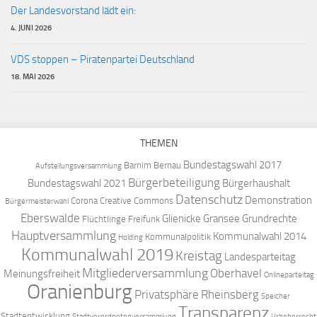
Der Landesvorstand lädt ein:
4. JUNI 2026
VDS stoppen – Piratenpartei Deutschland
18. MAI 2026
THEMEN
Bundestagswahl 2017
Barnim
Bernau
Aufstellungsversammlung
Bürgerbeteiligung
Bundestagswahl 2021
Bürgerhaushalt
Datenschutz
Demonstration
Corona
Creative Commons
Bürgermeisterwahl
Eberswalde
Glienicke
Gransee
Grundrechte
Flüchtlinge
Freifunk
Hauptversammlung
Kommunalwahl 2014
Kommunalpolitik
Holding
Kommunalwahl 2019
Kreistag
Landesparteitag
Mitgliederversammlung
Oberhavel
Meinungsfreiheit
Onlineparteitag
Oranienburg
Privatsphäre
Rheinsberg
Speicher
Transparenz
Stadtentwicklung
Stadtverordnetenversammlung
Urheberrecht