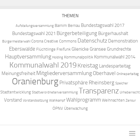
THEMEN
Bundestagswahl 2017
Barnim
Bernau
Aufstellungsversammlung
Bürgerbeteiligung
Bundestagswahl 2021
Bürgerhaushalt
Datenschutz
Demonstration
Corona
Creative Commons
Bürgermeisterwahl
Eberswalde
Glienicke
Gransee
Grundrechte
Flüchtlinge
Freifunk
Hauptversammlung
Kommunalwahl 2014
Kommunalpolitik
Holding
Kommunalwahl 2019
Kreistag
Landesparteitag
Mitgliederversammlung
Oberhavel
Meinungsfreiheit
Onlineparteitag
Oranienburg
Privatsphäre
Rheinsberg
Speicher
Transparenz
Stadtentwicklung
Stadtverordnetenversammlung
Urheberrecht
Wahlprogramm
Vorstand
Weihnachten
Vorstandssitzung
Wahlkampf
Zensur
ÖPNV
Überwachung