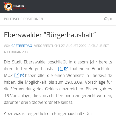
Zum Inhalt springen
POLITISCHE POSITIONEN
0
Eberswalder “Bürgerhaushalt”
VON
GASTBEITRAG
· VERÖFFENTLICHT
27. AUGUST 2009
· AKTUALISIERT
4. FEBRUAR 2018
Die Stadt Eberswalde beschließt in diesem Jahr bereits
ihren dritten Bürgerhaushalt
[1]
. Laut einem Bericht der
MOZ
[2]
haben alle, die einen Wohnsitz in Eberswalde
haben, die Möglichkeit, bis zum 29.08.09, Vorschläge für
die Verwendung des Geldes einzureichen. Bisher gab es
15 Vorschläge, die von acht Personen eingereicht wurden,
darunter drei Stadtverordnete selbst.
Aber was ist eigentlich ein Bürgerhaushalt? Der