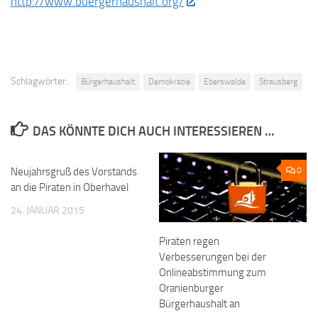
http://www.buergerhaushalt.org/
Schlagwörter:
Bürgerhaushalt
Demokratie
Eberswalde
Strausberg
DAS KÖNNTE DICH AUCH INTERESSIEREN …
Neujahrsgruß des Vorstands
0
0
an die Piraten in Oberhavel
24. JANUAR 2015
Piraten regen
Verbesserungen bei der
Onlineabstimmung zum
Oranienburger
Bürgerhaushalt an