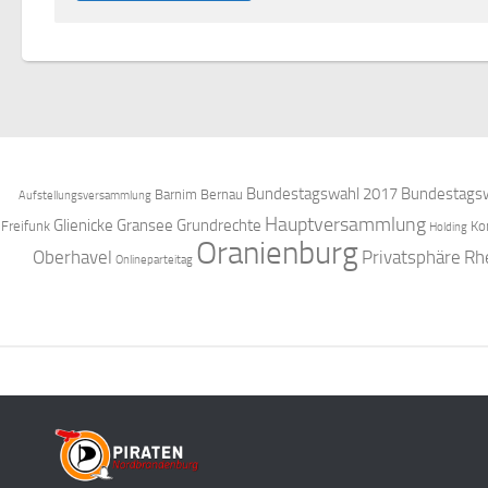
Bundestagswahl 2017
Bundestagsw
Barnim
Bernau
Aufstellungsversammlung
Hauptversammlung
Glienicke
Gransee
Grundrechte
Freifunk
Ko
Holding
Oranienburg
Oberhavel
Privatsphäre
Rh
Onlineparteitag