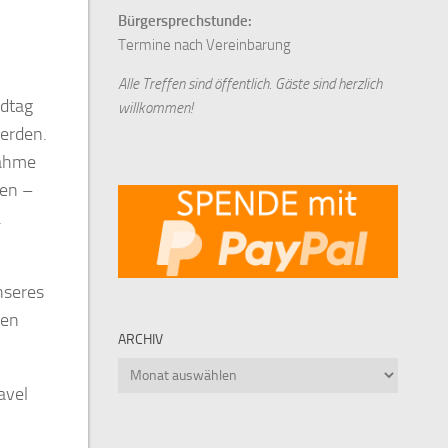
Bürgersprechstunde:
Termine nach Vereinbarung
Alle Treffen sind öffentlich. Gäste sind herzlich
ndtag
willkommen!
werden.
nahme
den –
.
nseres
hen
ARCHIV
Archiv
avel