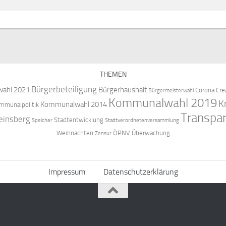
THEMEN
Bürgerbeteiligung
ahl 2021
Bürgerhaushalt
Corona
Cre
Bürgermeisterwahl
Kommunalwahl 2019
K
Kommunalwahl 2014
mmunalpolitik
Transpa
einsberg
Stadtentwicklung
Speicher
Stadtverordnetenversammlung
Weihnachten
ÖPNV
Überwachung
Zensur
Impressum
Datenschutzerklärung