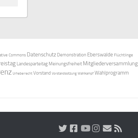
Datenschutz
Eberswalde
Demonstration
ative Commons
Flüchtlinge
reistag
Mitgliederversammlung
Landesparteitag
Meinungsfreiheit
renz
Wahlprogramm
Vorstand
Urheberrecht
Vorstandssitzung
Wahlkampf