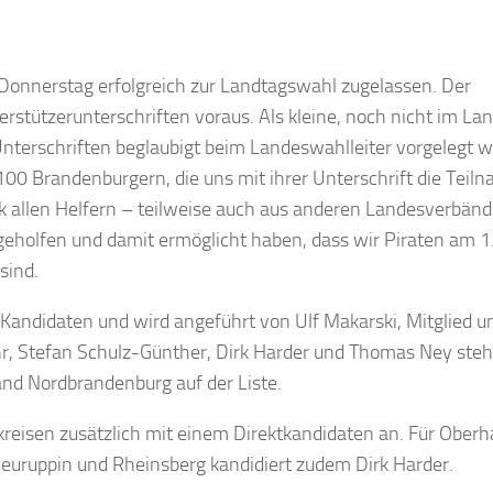
onnerstag erfolgreich zur Landtagswahl zugelassen. Der
stützerunterschriften voraus. Als kleine, noch nicht im La
nterschriften beglaubigt beim Landeswahlleiter vorgelegt 
.100 Brandenburgern, die uns mit ihrer Unterschrift die Teil
k allen Helfern – teilweise auch aus anderen Landesverbän
holfen und damit ermöglicht haben, dass wir Piraten am 1
sind.
Kandidaten und wird angeführt von Ulf Makarski, Mitglied u
r, Stefan Schulz-Günther, Dirk Harder und Thomas Ney ste
nd Nordbrandenburg auf der Liste.
lkreisen zusätzlich mit einem Direktkandidaten an. Für Oberh
Neuruppin und Rheinsberg kandidiert zudem Dirk Harder.