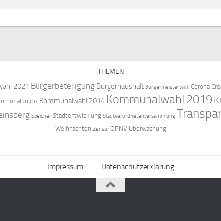
THEMEN
Bürgerbeteiligung
ahl 2021
Bürgerhaushalt
Corona
Cre
Bürgermeisterwahl
Kommunalwahl 2019
K
Kommunalwahl 2014
mmunalpolitik
Transpa
einsberg
Stadtentwicklung
Speicher
Stadtverordnetenversammlung
Weihnachten
ÖPNV
Überwachung
Zensur
Impressum
Datenschutzerklärung