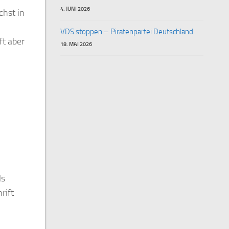
4. JUNI 2026
chst in
VDS stoppen – Piratenpartei Deutschland
ft aber
18. MAI 2026
ls
rift