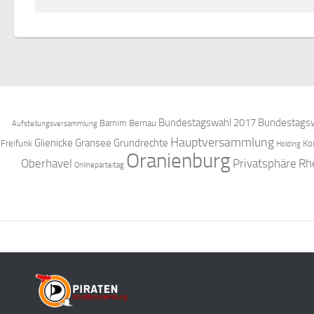
Bundestagswahl 2017
Bundestagsw
Barnim
Bernau
Aufstellungsversammlung
Hauptversammlung
Glienicke
Gransee
Grundrechte
Freifunk
Ko
Holding
Oranienburg
Oberhavel
Privatsphäre
Rh
Onlineparteitag