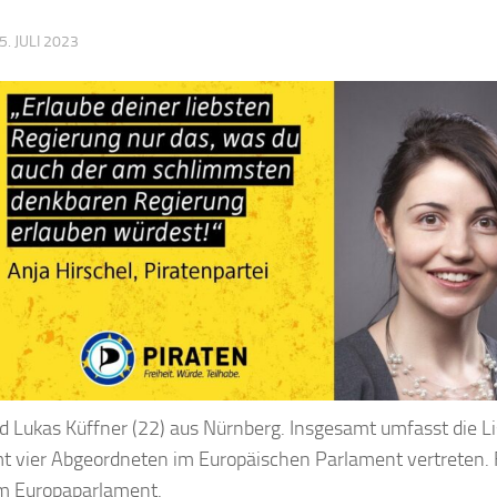
5. JULI 2023
 Lukas Küffner (22) aus Nürnberg. Insgesamt umfasst die Li
amt vier Abgeordneten im Europäischen Parlament vertreten. 
 im Europaparlament.