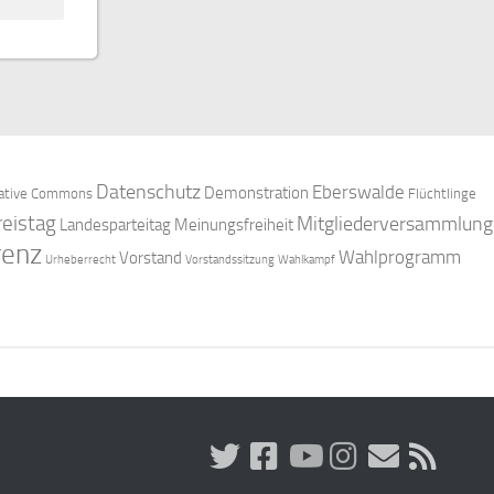
Datenschutz
Eberswalde
Demonstration
ative Commons
Flüchtlinge
reistag
Mitgliederversammlung
Landesparteitag
Meinungsfreiheit
renz
Wahlprogramm
Vorstand
Urheberrecht
Vorstandssitzung
Wahlkampf