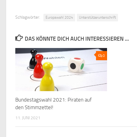
Schlagwörter:
Europawahl 2024
Unterstützerunterschrift
DAS KÖNNTE DICH AUCH INTERESSIEREN …
0
Bundestagswahl 2021: Piraten auf
den Stimmzettel!
11. JUNI 2021