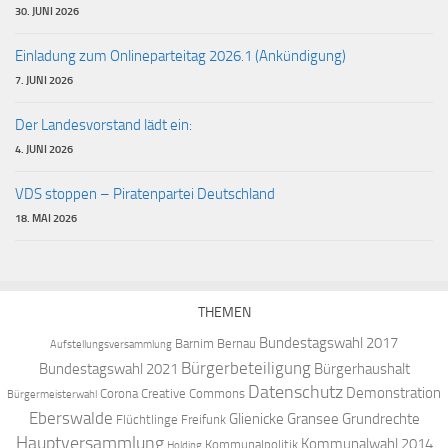
30. JUNI 2026
Einladung zum Onlineparteitag 2026.1 (Ankündigung)
7. JUNI 2026
Der Landesvorstand lädt ein:
4. JUNI 2026
VDS stoppen – Piratenpartei Deutschland
18. MAI 2026
THEMEN
Bundestagswahl 2017
Barnim
Bernau
Aufstellungsversammlung
Bürgerbeteiligung
Bundestagswahl 2021
Bürgerhaushalt
Datenschutz
Demonstration
Corona
Creative Commons
Bürgermeisterwahl
Eberswalde
Glienicke
Gransee
Grundrechte
Flüchtlinge
Freifunk
Hauptversammlung
Kommunalwahl 2014
Kommunalpolitik
Holding