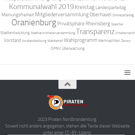
Kommunalwahl 2019
Kreistag
Landesparteitag
Mitgliederversammlung
Oberhavel
Meinungsfreiheit
Onlineparteitag
Oranienburg
Privatsphäre
Rheinsberg
Speicher
Transparenz
Stadtentwicklung
Stadtverordnetenversammlung
Urheberrecht
Wahlprogramm
Vorstand
Weihnachten
Vorstandssitzung
Wahlkampf
Zensur
ÖPNV
Überwachung
2023 Piraten Nordbrandenburg.
Soweit nicht anders angegeben, stehen alle Texte dieser Webseite
unter einer CC-BY-Lizenz.