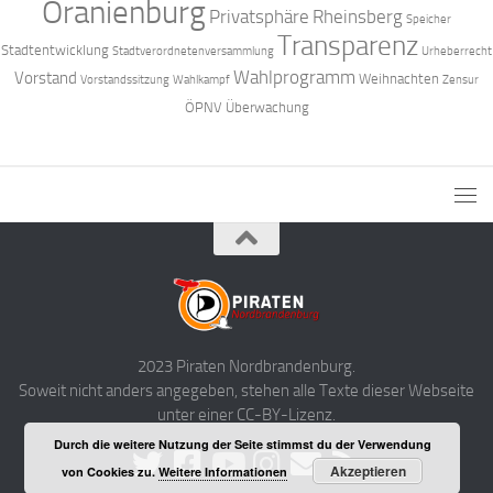
Oranienburg
Privatsphäre
Rheinsberg
Speicher
Transparenz
Stadtentwicklung
Stadtverordnetenversammlung
Urheberrecht
Wahlprogramm
Vorstand
Weihnachten
Vorstandssitzung
Wahlkampf
Zensur
ÖPNV
Überwachung
2023 Piraten Nordbrandenburg.
Soweit nicht anders angegeben, stehen alle Texte dieser Webseite
unter einer CC-BY-Lizenz.
Durch die weitere Nutzung der Seite stimmst du der Verwendung
Akzeptieren
von Cookies zu.
Weitere Informationen