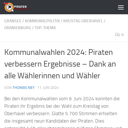
Zum Inhalt springen
GRANSEE
/
KOMMUNALPOLITIK
/
KREISTAG OBERHAVEL
/
ORANIENBURG
/
TOP-THEMA
0
Kommunalwahlen 2024: Piraten
verbessern Ergebnisse – Dank an
alle Wählerinnen und Wähler
VON
THOMAS NEY
·
11. JUNI 2024
Bei den Kommunalwahlen vom 9. Juni 2024 konnten die
Piraten ihr Ergebnis bei der Wahl zum Kreistag von
Oberhavel verbessern. Glatte 5.700 Stimmen erhielten
die insgesamt neun Kandidaten der Piraten. Dies