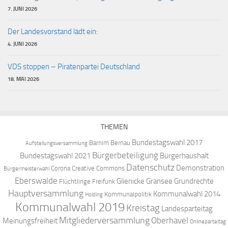
7. JUNI 2026
Der Landesvorstand lädt ein:
4. JUNI 2026
VDS stoppen – Piratenpartei Deutschland
18. MAI 2026
THEMEN
Bundestagswahl 2017
Barnim
Bernau
Aufstellungsversammlung
Bürgerbeteiligung
Bundestagswahl 2021
Bürgerhaushalt
Datenschutz
Demonstration
Corona
Creative Commons
Bürgermeisterwahl
Eberswalde
Glienicke
Gransee
Grundrechte
Flüchtlinge
Freifunk
Hauptversammlung
Kommunalwahl 2014
Kommunalpolitik
Holding
Kommunalwahl 2019
Kreistag
Landesparteitag
Mitgliederversammlung
Oberhavel
Meinungsfreiheit
Onlineparteitag