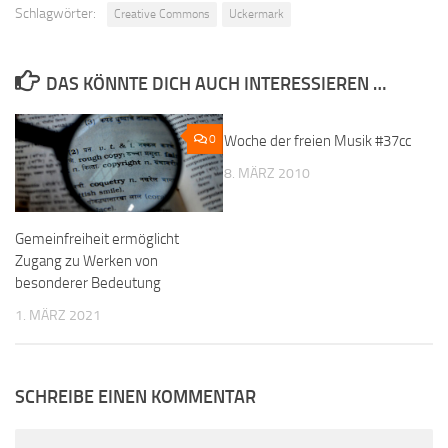
Schlagwörter:
Creative Commons
Uckermark
DAS KÖNNTE DICH AUCH INTERESSIEREN …
0
Woche der freien Musik #37cc
0
8. MÄRZ 2010
Gemeinfreiheit ermöglicht
Zugang zu Werken von
besonderer Bedeutung
1. MÄRZ 2021
SCHREIBE EINEN KOMMENTAR