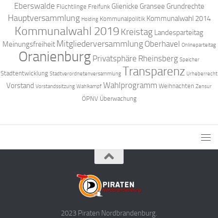
Eberswalde
Glienicke
Gransee
Grundrechte
Flüchtlinge
Freifunk
Hauptversammlung
Kommunalwahl 2014
Kommunalpolitik
Holding
Kommunalwahl 2019
Kreistag
Landesparteitag
Mitgliederversammlung
Oberhavel
Meinungsfreiheit
Onlineparteitag
Oranienburg
Privatsphäre
Rheinsberg
Speicher
Transparenz
Stadtentwicklung
Stadtverordnetenversammlung
Urheberrecht
Wahlprogramm
Vorstand
Weihnachten
Vorstandssitzung
Wahlkampf
Zensur
ÖPNV
Überwachung
2023 Piraten Nordbrandenburg.