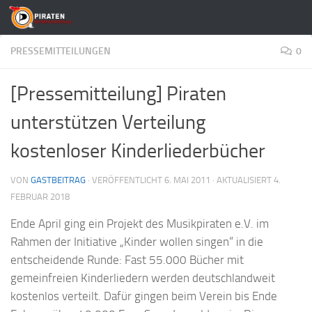
Zum Inhalt springen
PRESSEMITTEILUNGEN
0
[Pressemitteilung] Piraten
unterstützen Verteilung
kostenloser Kinderliederbücher
VON
GASTBEITRAG
· VERÖFFENTLICHT
6. MAI 2011
· AKTUALISIERT
4.
FEBRUAR 2018
Ende April ging ein Projekt des Musikpiraten e.V. im
Rahmen der Initiative „Kinder wollen singen“ in die
entscheidende Runde: Fast 55.000 Bücher mit
gemeinfreien Kinderliedern werden deutschlandweit
kostenlos verteilt. Dafür gingen beim Verein bis Ende