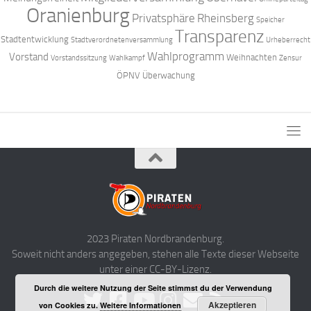
Oranienburg
Privatsphäre
Rheinsberg
Speicher
Transparenz
Stadtentwicklung
Stadtverordnetenversammlung
Urheberrecht
Wahlprogramm
Vorstand
Weihnachten
Vorstandssitzung
Wahlkampf
Zensur
ÖPNV
Überwachung
2023 Piraten Nordbrandenburg.
Soweit nicht anders angegeben, stehen alle Texte dieser Webseite
unter einer CC-BY-Lizenz.
Durch die weitere Nutzung der Seite stimmst du der Verwendung
Akzeptieren
von Cookies zu.
Weitere Informationen