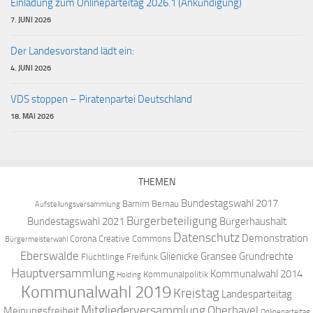
Einladung zum Onlineparteitag 2026.1 (Ankündigung)
7. JUNI 2026
Der Landesvorstand lädt ein:
4. JUNI 2026
VDS stoppen – Piratenpartei Deutschland
18. MAI 2026
THEMEN
Bundestagswahl 2017
Barnim
Bernau
Aufstellungsversammlung
Bürgerbeteiligung
Bundestagswahl 2021
Bürgerhaushalt
Datenschutz
Demonstration
Corona
Creative Commons
Bürgermeisterwahl
Eberswalde
Glienicke
Gransee
Grundrechte
Flüchtlinge
Freifunk
Hauptversammlung
Kommunalwahl 2014
Kommunalpolitik
Holding
Kommunalwahl 2019
Kreistag
Landesparteitag
Mitgliederversammlung
Oberhavel
Meinungsfreiheit
Onlineparteitag