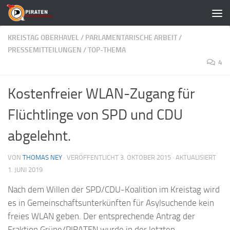
Zum Inhalt springen
KREISTAG OBERHAVEL
/
PARLAMENTARISCHE ARBEIT
/
PRESSEMITTEILUNGEN
/
TOP-THEMA
4
Kostenfreier WLAN-Zugang für
Flüchtlinge von SPD und CDU
abgelehnt.
VON
THOMAS NEY
· VERÖFFENTLICHT
3. OKTOBER 2015
· AKTUALISIERT
1. JUNI 2019
Nach dem Willen der SPD/CDU-Koalition im Kreistag wird
es in Gemeinschaftsunterkünften für Asylsuchende kein
freies WLAN geben. Der entsprechende Antrag der
Fraktion Grüne/PIRATEN wurde in der letzten