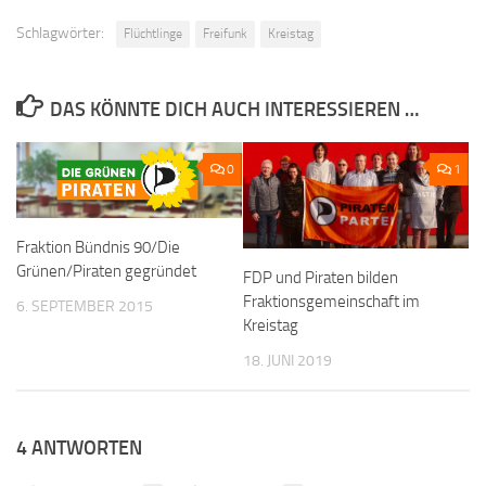
Schlagwörter:
Flüchtlinge
Freifunk
Kreistag
DAS KÖNNTE DICH AUCH INTERESSIEREN …
0
1
Fraktion Bündnis 90/Die
Grünen/Piraten gegründet
FDP und Piraten bilden
Fraktionsgemeinschaft im
6. SEPTEMBER 2015
Kreistag
18. JUNI 2019
4 ANTWORTEN