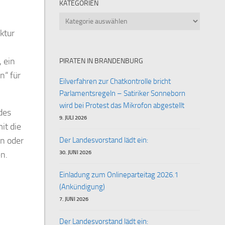
KATEGORIEN
Kategorien
ktur
h
, ein
PIRATEN IN BRANDENBURG
n“ für
Eilverfahren zur Chatkontrolle bricht
Parlamentsregeln – Satiriker Sonneborn
wird bei Protest das Mikrofon abgestellt
des
9. JULI 2026
it die
n oder
Der Landesvorstand lädt ein:
30. JUNI 2026
n.
Einladung zum Onlineparteitag 2026.1
(Ankündigung)
7. JUNI 2026
Der Landesvorstand lädt ein: