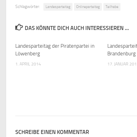
Schlagwörter:
Landesparteitag
Onlineparteitag
Teilhabe
DAS KÖNNTE DICH AUCH INTERESSIEREN …
Landesparteitag der Piratenpartei in
3
Landesparteit
Löwenberg
Brandenburg
1. APRIL 2014
17. JANUAR 20
SCHREIBE EINEN KOMMENTAR