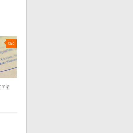
0
immig