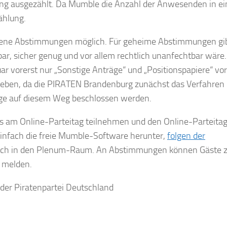
ng ausgezählt. Da Mumble die Anzahl der Anwesenden in e
ählung.
 offene Abstimmungen möglich. Für geheime Abstimmungen gi
ar, sicher genug und vor allem rechtlich unanfechtbar wäre.
ar vorerst nur „Sonstige Anträge“ und „Positionspapiere“ vor
 geben, da die PIRATEN Brandenburg zunächst das Verfahren
ge auf diesem Weg beschlossen werden.
lls am Online-Parteitag teilnehmen und den Online-Parteitag
einfach die freie Mumble-Software herunter,
folgen der
 sich in den Plenum-Raum. An Abstimmungen können Gäste 
t melden.
der Piratenpartei Deutschland