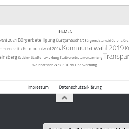
THEMEN
Bürgerbeteiligung
ahl 2021
Bürgerhaushalt
Corona
Cre
Bürgermeisterwahl
Kommunalwahl 2019
K
Kommunalwahl 2014
mmunalpolitik
Transpa
einsberg
Stadtentwicklung
Speicher
Stadtverordnetenversammlung
Weihnachten
ÖPNV
Überwachung
Zensur
Impressum
Datenschutzerklärung