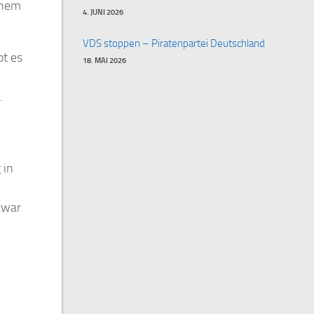
inem
4. JUNI 2026
VDS stoppen – Piratenpartei Deutschland
bt es
18. MAI 2026
.
 in
zwar