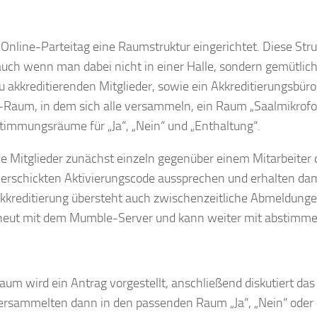
 Online-Parteitag eine Raumstruktur eingerichtet. Diese Stru
 auch wenn man dabei nicht in einer Halle, sondern gemütlic
u akkreditierenden Mitglieder, sowie ein Akkreditierungsbüro
Raum, in dem sich alle versammeln, ein Raum „Saalmikrofo
immungsräume für „Ja“, „Nein“ und „Enthaltung“.
de Mitglieder zunächst einzeln gegenüber einem Mitarbeiter 
 verschickten Aktivierungscode aussprechen und erhalten dam
Akkreditierung übersteht auch zwischenzeitliche Abmeldunge
rneut mit dem Mumble-Server und kann weiter mit abstimme
m wird ein Antrag vorgestellt, anschließend diskutiert das
ersammelten dann in den passenden Raum „Ja“, „Nein“ oder