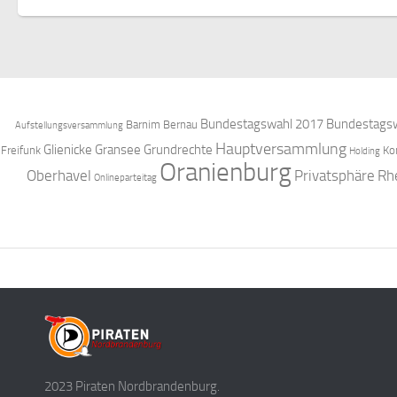
Bundestagswahl 2017
Bundestagsw
Barnim
Bernau
Aufstellungsversammlung
Hauptversammlung
Glienicke
Gransee
Grundrechte
Freifunk
Ko
Holding
Oranienburg
Oberhavel
Privatsphäre
Rh
Onlineparteitag
2023 Piraten Nordbrandenburg.