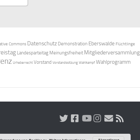
Datenschutz
Eberswalde
Demonstration
ative Commons
Flüchtlinge
reistag
Mitgliederversammlung
Landesparteitag
Meinungsfreiheit
renz
Wahlprogramm
Vorstand
Urheberrecht
Vorstandssitzung
Wahlkampf