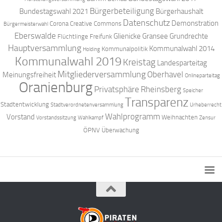
Bürgerbeteiligung
Bundestagswahl 2021
Bürgerhaushalt
Datenschutz
Demonstration
Corona
Creative Commons
Bürgermeisterwahl
Eberswalde
Glienicke
Gransee
Grundrechte
Flüchtlinge
Freifunk
Hauptversammlung
Kommunalwahl 2014
Kommunalpolitik
Holding
Kommunalwahl 2019
Kreistag
Landesparteitag
Mitgliederversammlung
Oberhavel
Meinungsfreiheit
Onlineparteitag
Oranienburg
Privatsphäre
Rheinsberg
Speicher
Transparenz
Stadtentwicklung
Stadtverordnetenversammlung
Urheberrecht
Wahlprogramm
Vorstand
Weihnachten
Vorstandssitzung
Wahlkampf
Zensur
ÖPNV
Überwachung