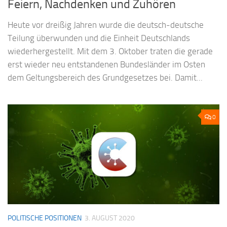
Feiern, Nachdenken und Zuhören
Heute vor dreißig Jahren wurde die deutsch-deutsche
Teilung überwunden und die Einheit Deutschlands
wiederhergestellt. Mit dem 3. Oktober traten die gerade
erst wieder neu entstandenen Bundesländer im Osten
dem Geltungsbereich des Grundgesetzes bei. Damit...
0
POLITISCHE POSITIONEN
3. AUGUST 2020